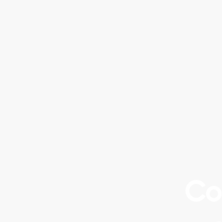
Suivi
: évaluation
Co