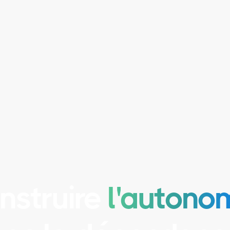
 + exercices d’ancrage post-formation
nstruire
l'autono