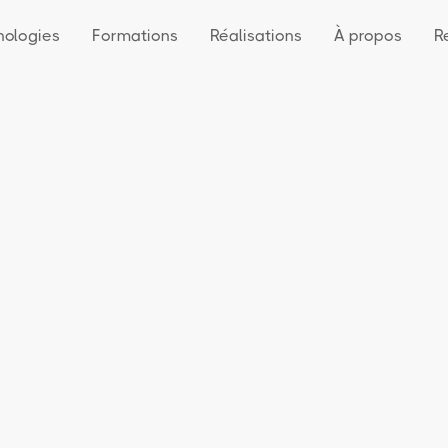
nologies
Formations
Réalisations
À propos
R
Nom
Téléph