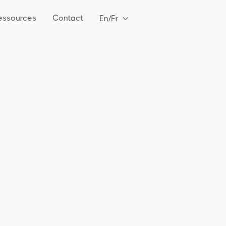
essources
Contact
En/Fr

Email
one
Organisation